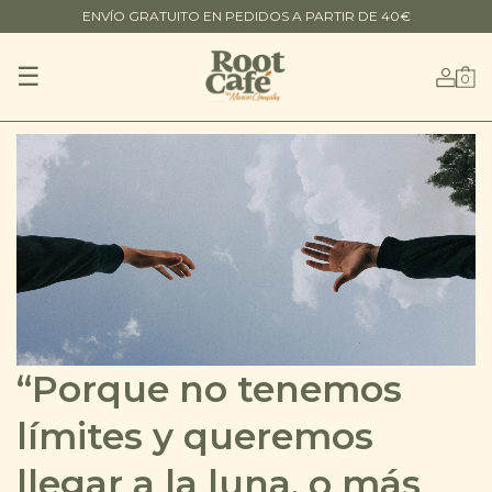
ENVÍO GRATUITO EN PEDIDOS A PARTIR DE 40€
Navegación
☰
0
de
palanca
“Porque no tenemos
límites y queremos
llegar a la luna, o más